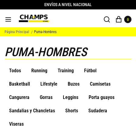
ENVÍOS A NIVEL NACIONAL
0
Página Principal
Puma-Hombres
PUMA-HOMBRES
Todos
Running
Training
Fútbol
Basketball
Lifestyle
Buzos
Camisetas
Cangurera
Gorras
Leggins
Porta guayos
Sandalias y Chancletas
Shorts
Sudadera
Viseras